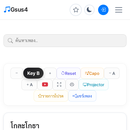
Gsus4
Key
B
Reset
Capo
A
A
Projector
รายการโปรด
แชร์เพลง
โกละโกธา