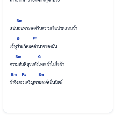
Bm
แน่
นอนพระองค์รับความเจ็บปวดแทนข้า
G
F#
เจ้า
งูร้ายก็หม
ดอำนาจของมัน
Bm
G
คว
ามสันติสุขหลั
่งไหลเข้าในใจข้า
Bm
F#
Bm
ข้าจึงส
รรเสริญพ
ระองค์เป็นนิตย์