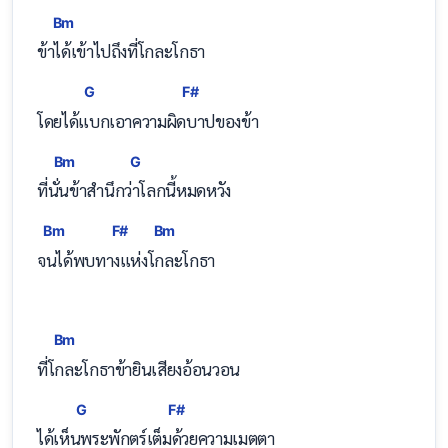
Bm
ข้
าได้เข้าไปถึงที่โกละโกธา
G
F#
โดยได้
แบกเอาความผิ
ดบาปของข้า
Bm
G
ที่
นั่นข้าสำนึก
ว่าโลกนี้หมดหวัง
Bm
F#
Bm
จนได้พบท
างแห่ง
โกละโกธา
Bm
ที่
โกละโกธาข้ายินเสียงอ้อนวอน
G
F#
ได้เห็
นพระพักตร์เต็
มด้วยความเมตตา