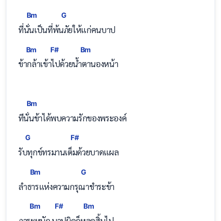
Bm
G
ที่
นั่นเป็นที่พ้
นภัยให้แก่คนบาป
Bm
F#
Bm
ข้
ากล้าเ
ข้าไปด้วย
น้ำตานองหน้า
Bm
ที
่นั่นข้าได้พบความรักของพระองค์
G
F#
รั
บทุกข์ทรมานเ
ต็มด้วยบาดแผล
Bm
G
ลำ
ธารแห่งความกรุ
ณาชำระข้า
Bm
F#
Bm
ภา
ระหนัก 
บาปผิดก็
หลุดสิ้นไป