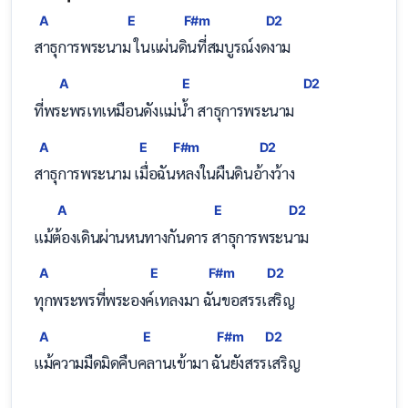
A
E
F#m
D2
สาธุการพระนา
ม ในแผ่น
ดินที่สมบูรณ์ง
ดงาม
A
E
D2
ที่พ
ระพรเทเหมือนดังแม่
น้ำ สาธุการพระนาม 
A
E
F#m
D2
สาธุการพระนาม 
เมื่อ
ฉันหลงในผืนดิ
นอ้างว้าง
A
E
D2
แม้
ต้องเดินผ่านหนทางกันดาร
 สาธุการพระ
นาม
A
E
F#m
D2
ทุกพระพรที่พระอง
ค์เทลงมา 
ฉันขอสรร
เสริญ
A
E
F#m
D2
แม้ความมืดมิดคืบ
คลานเข้ามา 
ฉันยังสร
รเสริญ