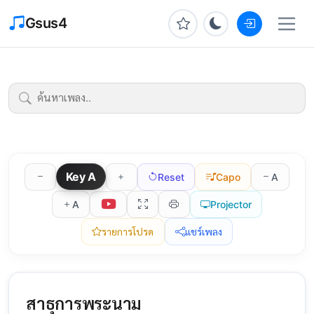
Gsus4
Key
A
Reset
Capo
A
A
Projector
รายการโปรด
แชร์เพลง
สาธุการพระนาม