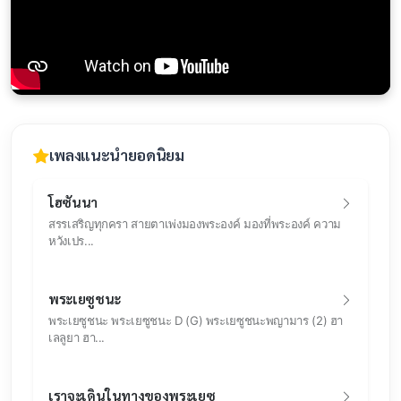
เพลงแนะนำยอดนิยม
โฮซันนา
สรรเสริญทุกครา สายตาเพ่งมองพระองค์ มองที่พระองค์ ความ
หวังเปร...
พระเยซูชนะ
พระเยซูชนะ พระเยซูชนะ D (G) พระเยซูชนะพญามาร (2) ฮา
เลลูยา ฮา...
เราจะเดินในทางของพระเยซู