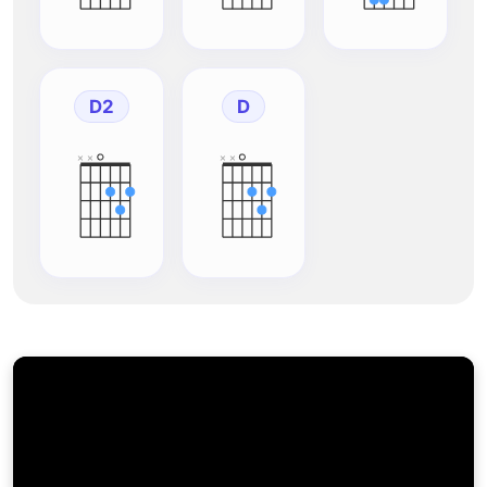
D2
D
×
×
×
×