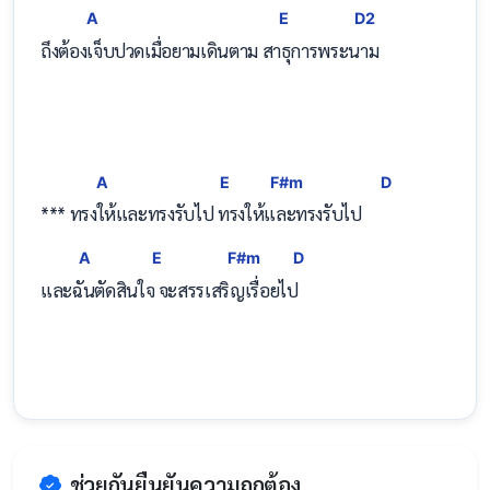
A
E
D2
ถึงต้อ
งเจ็บปวดเมื่อยามเดินตาม ส
าธุการพระ
นาม
A
E
F#m
D
*** ทร
งให้และทรงรับไป
 ทรงให้
และทรงรับไป   
A
E
F#m
D
และ
ฉันตัดสินใ
จ จะสรรเส
ริญเรื่อยไ
ป
ช่วยกันยืนยันความถูกต้อง