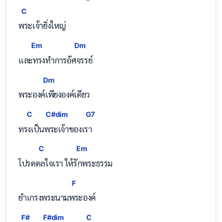
C
พระเจ้ายิ่งใหญ่
Em
Dm
แล
ะทรงทำการอั
ศจรรย์
Dm
พระอง
ค์เพียงองค์เดียว
C
C#dim
G7
ท
รงเป็
นพระเจ้
าของเรา
C
Em
โปรด
ดลใจเรา ให้
รักพระธรรม
F
ยำเกรงพระนาม
พระองค์
F#
F#dim
C