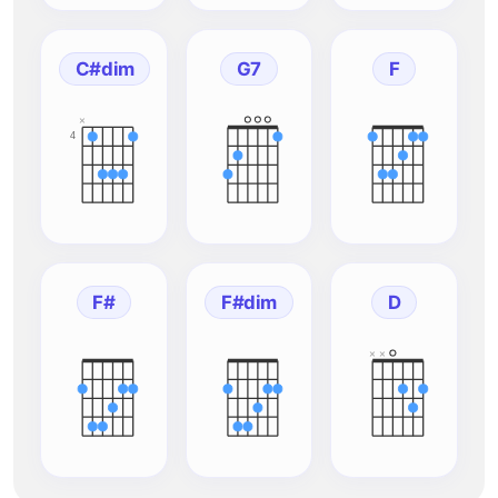
C#dim
G7
F
×
4
F#
F#dim
D
×
×