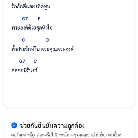
รักภั
กดีแ
ละ เทิดทูน
G7
F
พระ
องค์ด้วย
สุดหัวใจ
C
D
ทั้งป
ระจักษ์ใน พ
ระคุณพระองค์
G7
C
ตล
อดนิ
รันดร์
ช่วยกันยืนยันความถูกต้อง
คอร์ดเพลงนี้ถูกต้องหรือไม่? การโหวตของคุณช่วยให้เพื่อนคนอื่นๆ