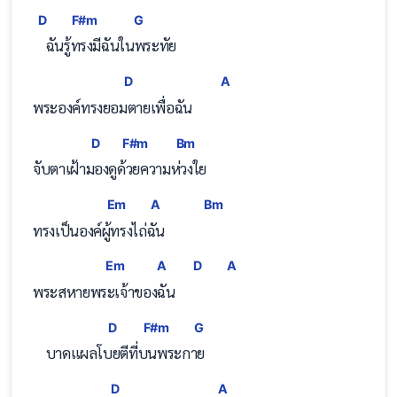
D
F#m
G
    ฉั
นรู้
ทรงมีฉันในพระทัย
D
A
พระองค์ทรงยอ
มตายเพื่อฉัน       
D
F#m
Bm
จับตาเฝ้า
มองดู
ด้วยความ
ห่วงใย
Em
A
Bm
ทรงเป็นองค์
ผู้ทร
งไถ่ฉัน
Em
A
D
A
พระสหายพ
ระเจ้าขอ
งฉัน    
D
F#m
G
    บาดแผลโ
บยตีที่
บนพ
ระกาย
D
A