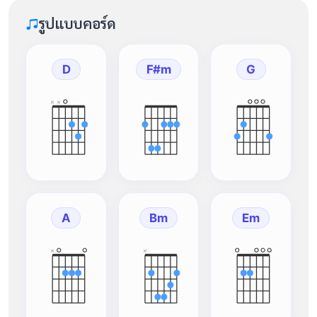
รูปแบบคอร์ด
D
F#m
G
×
×
A
Bm
Em
×
×