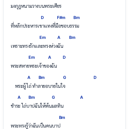
มงกุฎหนามว
างบนพระเศียร       
D
F#m
Bm
ที่หลักประหารเ
ขาแทงที่
มือ
ชอบธรรม
Em
A
Bm
เพราะทรงรักแ
ละทรงห่ว
งฉัน    
Em
A
D
พระสหา
ยพระเจ้าข
องฉัน    
A
Bm
G
D
    พระผู
้ 
ไถ่ ทำ
ลายอบายในใจ   
A
Bm
G
A
ชำ
ร
ะ ไถ่บาปฉั
นให้พ้นมลทิน  
Bm
พระทรงรู้ว่าฉันเป็นคนบา
ป