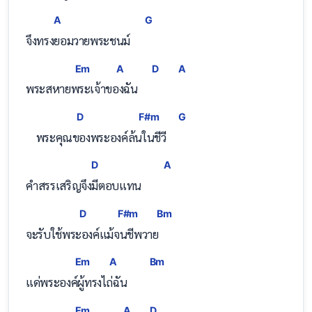
A
G
จึงทร
งยอมวายพระชนม์    
Em
A
D
A
พระสหาย
พระเจ้าข
องฉัน    
D
F#m
G
    พระคุณ
ของพระองค์ล้
นในชีวี
D
A
คำสรรเสริญจึ
งมีตอบแทน       
D
F#m
Bm
จะรับใช้พร
ะองค์แม้
จนชีพวา
ย
Em
A
Bm
แด่พระอง
ค์ผู้ท
รงไถ่ฉั
น
Em
A
D